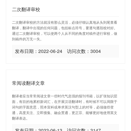
二次翻译审校
二次翻译审校的方法就没有那么灵活，必须仔细认真地从头到尾查看
翻译，翻译中出现的任何问题，包括标点符号，要逐句逐段校对好。
通过二次翻译审校，可以使两个人从不同的角度对稿件进行审校，做
到稿件的万无一失。
发布日期：2022-06-24 访问次数：3004
常阅读翻译文章
翻译者应当常常阅读文章一些时代气息强的报刊书籍，以扩张知识层
面，有目的地累积新词汇，在开展汉语翻译时，有时候不可以局限于
词句的字面意思，照本宣科或单求英汉句型上的对等，必须做些变
通，高度关注、立即搜集、融会贯通，更正宗、能够更好地使用英文
翻译表达。
发布日期：2022-06-13 访问次数：3147