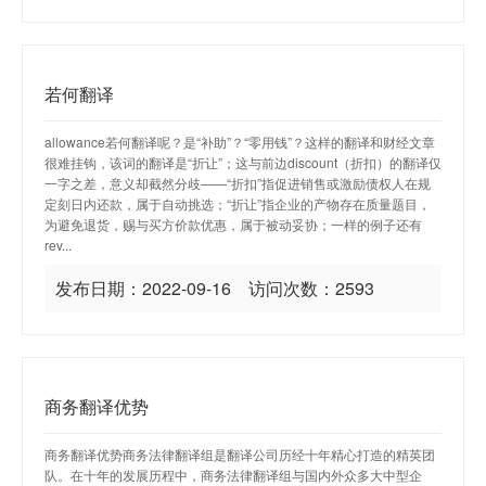
若何翻译
allowance若何翻译呢？是“补助”？“零用钱”？这样的翻译和财经文章
很难挂钩，该词的翻译是“折让”；这与前边discount（折扣）的翻译仅
一字之差，意义却截然分歧——“折扣”指促进销售或激励债权人在规
定刻日内还款，属于自动挑选；“折让”指企业的产物存在质量题目，
为避免退货，赐与买方价款优惠，属于被动妥协；一样的例子还有
rev...
发布日期：2022-09-16 访问次数：2593
商务翻译优势
商务翻译优势商务法律翻译组是翻译公司历经十年精心打造的精英团
队。在十年的发展历程中，商务法律翻译组与国内外众多大中型企